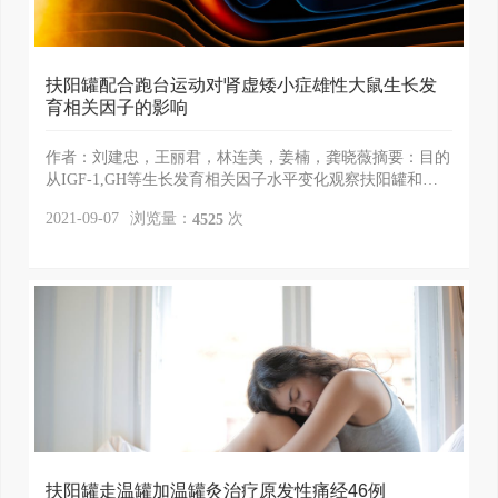
扶阳罐配合跑台运动对肾虚矮小症雄性大鼠生长发
育相关因子的影响
作者：刘建忠，王丽君，林连美，姜楠，龚晓薇摘要：目的
从IGF-1,GH等生长发育相关因子水平变化观察扶阳罐和运
动对雄性大鼠肾虚矮小症的作用机制.方法 取烟熏孕鼠分娩
浏览量：
次
2021-09-07
4525
雄性大鼠30只,予房劳和惊恐造成肾虚矮小症模型,将30只大
鼠随机分为模型组,模型+扶阳罐运动组(简称治疗组),模型
+右归丸组(简称对照组),每组10只,另取10只正常雄性大鼠为
正常组.造模和干预同时进行....
扶阳罐走温罐加温罐灸治疗原发性痛经46例