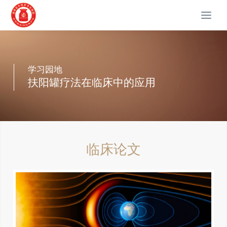
T
o
g
g
l
学习园地
e
扶阳罐疗法在临床中的应用
n
a
v
i
g
a
临床论文
t
i
o
n