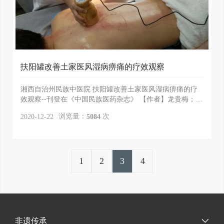
扶阳罐改善土家医风湿病痹痛的疗效观察
湘西自治州民族中医院 扶阳罐改善土家医风湿病痹痛的疗
效观察--刊登在《中国民族医药杂志》 【作者】龙贵梅；吴
献；麻春琴； 【机构】湘西自治州民族中医院； 【...
浏览量：
次
2020-12-22
5084
1
2
3
4
非遗传承