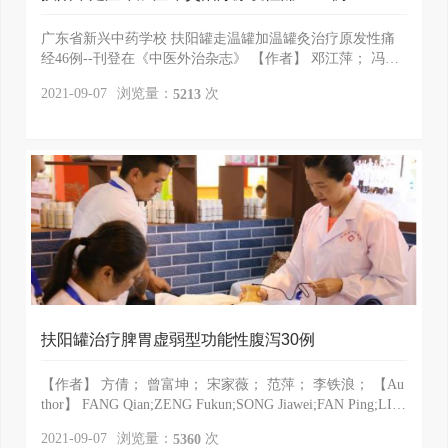
广东省新兴中药学校 扶阳罐走温罐加温罐灸治疗原发性痛
经46例--刊登在《中医外治杂志》 【作者】 邓江萍； 冯高
基； 王德燕； 【机构】 广东省新兴中药学校； 广东...
浏览量：
次
2021-09-07
5213
扶阳罐治疗脾胃虚弱型功能性腹泻30例
【作者】 方倩； 曾富坤； 宋家薇； 范萍； 李铁浪； 【Au
thor】 FANG Qian;ZENG Fukun;SONG Jiawei;FAN Ping;LI T
ielang;College of Acupuncture and Massage,Hunan University o
浏览量：
次
2021-09-07
5360
f Chinese Medicine; 【机构】 湖南中医药大...