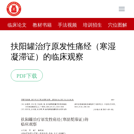
T
o
g
临床论文
教材书籍
手法视频
培训招生
穴位图解
g
l
e
扶阳罐治疗原发性痛经（寒湿
n
凝滞证）的临床观察
a
v
i
PDF下载
g
a
t
i
o
n